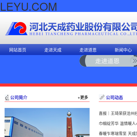
LEYU.COM
网站首页
走进天成
走进道恩
新闻中心
公司简介
+更多
公司动态
喜报｜王琦荣获沧州经济
巾帼绽芳华 温情暖人心 
春暖乍寒瑞雪至 天成同