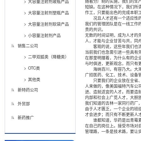
随着分厂制的实施，我们的生产
大容量注射剂玻瓶产品
短缺。在这种情况下，我们所
作工，只要能出色的完成本职
大容量注射剂塑瓶产品
况且人才还有一个适应性
我们的管理团队是在一线工作
大容量注射剂软袋产品
贵的共识。
无数的时间证明，成为人才的
小容量注射剂产品
人，才能与企业甘苦与共，同
销售二公司
客观的说，这些年我们也
当前我们也急需引进一些具有
二甲双胍类（降糖类）
在那里明摆着，为什么有的企
与时俱进，更新观念，而只有
OTC类
海纳百川，有容乃大。大
广招医药、化工、技术、设备
其他类
只要我们的企业放在全省
人来做的，像美国福特汽车公
新特药公司
进、造就适宜的人才。而要造
内部和社会上广觅人才，大胆
我们知道的吉林一家同行药厂
外贸部
由于人才匮乏，一个企业的班
才会进步；而只有不断更新人
新药推广
谁都知道，华药是出青霉
在自己的岗位上。接受市场对
管理路，一条是技术路，要让