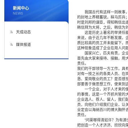
新闻中心
我国古代有这样一则故事
NEWS
的封地上养精蓄锐，秣马厉兵
时是刘邦的谋臣，得知韩信出
韩信拜为大将，之后，韩信为
天成动态
这是历史上著名的举贤任
来说，由于近几年不断发展，
质比较高的员工并未能留下，
媒体报道
这种现象造成了企业在用人问
国家兴亡，匹夫有责，企
首先由大家来接待、接触，用
责任。
我们的干部领导一方工作，具
对有一技之长的各类人员、在
恳、爱岗敬业的员工？是否感觉
部要善于做思想工作，使来到这
一个企业，对于人才来的
的事情，这是一个齐抓共管的
企业选人、荐人、留人，我们
员，向他们介绍我们企业，让
业定会以海纳百川的博大胸怀
责任。
“问渠哪得清如许？为有
把创造一个人才济济、欣欣向