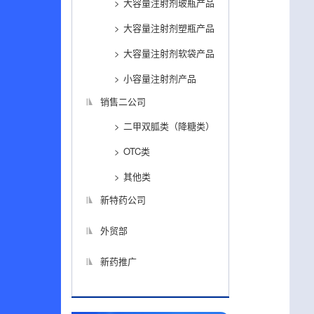
大容量注射剂玻瓶产品
大容量注射剂塑瓶产品
大容量注射剂软袋产品
小容量注射剂产品
销售二公司
二甲双胍类（降糖类）
OTC类
其他类
新特药公司
外贸部
新药推广