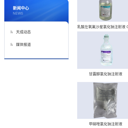
新闻中心
NEWS
乳酸左氧氟沙星氯化钠注射液 0.
天成动态
媒体报道
甘露醇氯化钠注射液
甲硝唑氯化钠注射液