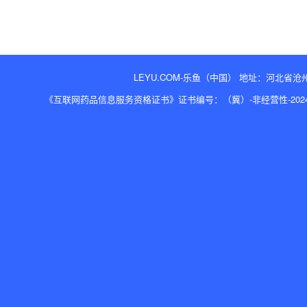
LEYU.COM-乐鱼（中国） 地址：河北省沧州经济开
《互联网药品信息服务资格证书》证书编号：（冀）-非经营性-2024-