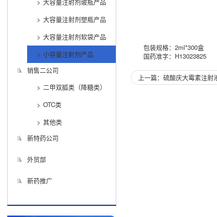
大容量注射剂玻瓶产品
大容量注射剂塑瓶产品
大容量注射剂软袋产品
包装规格：2ml*300盒
小容量注射剂产品
国药准字：H13023825
销售二公司
上一篇：硫酸庆大霉素注射
二甲双胍类（降糖类）
OTC类
其他类
新特药公司
外贸部
新药推广