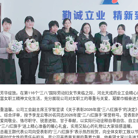
芳华绽放。在第116个“三八”国际劳动妇女节来临之际，河北天成药业工会精
丰富女职工精神文化生活，充分展现公司对女职工的尊重与关爱，凝聚巾帼奋进
重温馨。公司工会副主席王学智宣读《关于表彰2026年度“三八红旗手”的决
、综合评审，授予李龙云等20名同志2026年度“三八红旗手”荣誉称号。受
，爱岗敬业、恪尽职守、锐意进取、甘于奉献，以实际行动诠释自尊自信、自立
“三八红旗手”送上精心准备的暖心礼盒，实用又贴心的礼物让大家倍感温暖。
总裁王颢代表公司向受表彰的“三八红旗手”表示热烈祝贺，向全体女职工致以
了新时代女性的责任与担当，是公司高质量发展的重要力量。他希望大家以先进