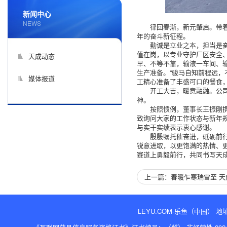
新闻中心
NEWS
律回春渐，新元肇启。带着
年的奋斗新征程。
勤诚是立业之本，担当是
值在岗，以专业守护厂区安全
天成动态
早、不等不靠，输液一车间、
生产准备。“骏马自知前程远
媒体报道
工精心准备了丰盛可口的餐食
开工大吉，暖意融融。公
神。
按照惯例，董事长王振刚
致询问大家的工作状态与新年
与实干实绩表示衷心感谢。
殷殷嘱托催奋进，砥砺前
锐意进取，以更饱满的热情、
赛道上勇毅前行，共同书写天
上一篇：春暖乍寒瑞雪至 天
LEYU.COM-乐鱼（中国） 地址