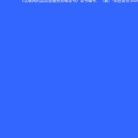
《互联网药品信息服务资格证书》证书编号：（冀）-非经营性-2024-