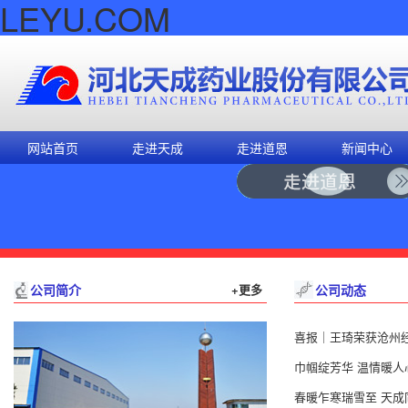
LEYU.COM
网站首页
走进天成
走进道恩
新闻中心
公司简介
+更多
公司动态
喜报｜王琦荣获沧州经济
巾帼绽芳华 温情暖人心 
春暖乍寒瑞雪至 天成同